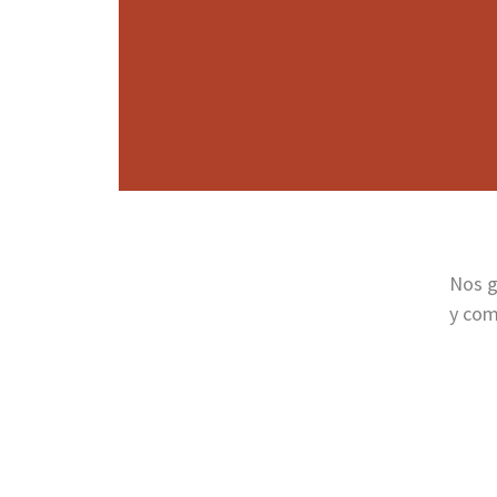
Versión D:
Los jugadores tiran un primer
luego tiran el segundo dado para saber l
las Notas de remisión D anotan el producto,
subtotal que van a pagar. Gana el primero 
en su Nota.
Nos g
y com