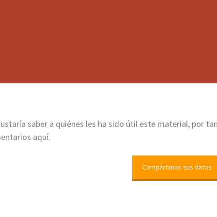
 dado para avanzar a un producto del Tablero D y
a cantidad de ese producto que van a comprar. En
 la cantidad, el precio unitario, y calculan el
que llegue a la meta y si ha calculado bien el total
ustaría saber a quiénes les ha sido útil este material, por t
entarios aquí.
Compártanos sus datos