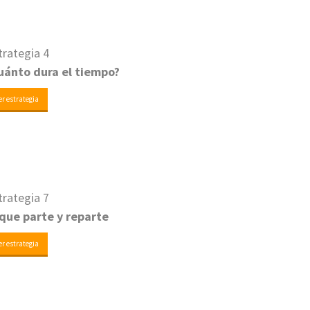
trategia 4
uánto dura el tiempo?
er estrategia
trategia 7
 que parte y reparte
er estrategia