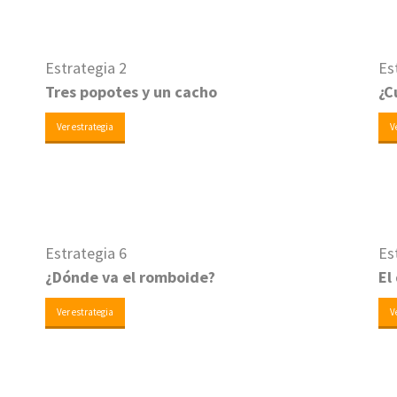
Estrategia 2
Es
Tres popotes y un cacho
¿C
Ver estrategia
V
Estrategia 6
Es
¿Dónde va el romboide?
El
Ver estrategia
V