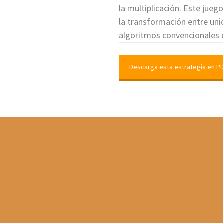
la multiplicación. Este jue
la transformación entre uni
algoritmos convencionales d
Descarga esta estrategia en P
avanzan en el Tablero A. Compran el dulce al cajero
Gana el que llegue primero a la meta. En la
ien les paga con monedas de $1. Cambian cada diez
rimero que consiga diez monedas de $10 y las